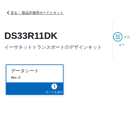
戻る： 製品評価用ボードとキット
DS33R11DK
メニ
ュー
イーサネットトランスポートのデザインキット
データシート
Rev. 0
1
すべてを表示