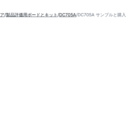
ア
製品評価用ボードとキット
DC705A
DC705A サンプルと購入