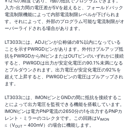
±12%の精度であり、1個の抵抗でプログラムできます。
入力-出力間の電圧差が5Vを超えると、フォールドバック
電流制限機能によって内部電流制限レベルが下げられま
す。それによって、外部のプログラム可能な電流制限がオ
ーバーライドされる場合があります。
LT3033には、ADJピンが公称値の8%以内になっている
ことを示すPWRGDピンがあります。外付けプルアップ抵
抗をPWRGDからINピンまたはOUTピンのいずれかに接続
すると、PWRGDは出力が安定化電圧の90.1%未満になる
とプルダウンされます。出力電圧が安定化電圧の92%を
超えて上昇すると、PWRGDピンの電圧はプルアップされ
ます。
LT3033には、IMONピンとGNDの間に抵抗を接続するこ
とによって出力電圧を監視できる機能を搭載しています。
IMONピンは電力PNP電流の2650分の1を出力するPNPカ
レント・ミラーのコレクタです。この回路はV
IMON
≤（V
– 400mV）の場合に機能します。
OUT