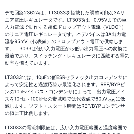
デモ回路2362Aは、LT3033を搭載した調整可能な3Aリ
ニア電圧レギュレータです。LT3033は、0.95Vまでの単
入力電源で動作する超低ドロップアウト電流（VLDO™）
のリニア電圧レギュレータです。本デバイスは3A出力電
流を95mV（代表値）のドロップアウト電圧で供給しま
す。LT3033は低い入力電圧から低い出力電圧への変換に
最適であり、スイッチング・レギュレータに匹敵する電気
効率を備えています。
LT3033では、10µFの低ESRセラミック出力コンデンサに
よって安定性と過渡応答が最適化されます。REF/BYPピ
ンの10nFバイパス・コンデンサによって、出力電圧ノイ
ズを10Hz～100kHzの帯域幅では代表値で60µV
に低
RMS
減します。ソフト・スタート時間はREF/BYPコンデンサ
の値に正比例します。
LT3033の電流制限値は、広い入力電圧範囲と温度範囲で