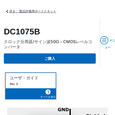
戻る： 製品評価用ボードとキット
DC1075B
メニ
クロック分周器/サイン波50Ω～CMOSレベルコ
ンバータ
ュー
ご購入
ユーザ・ガイド
Rev. 0
1
すべてを表示