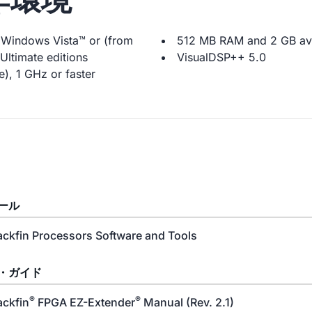
Windows Vista™ or (from
512 MB RAM and 2 GB ava
Ultimate editions
VisualDSP++ 5.0
), 1 GHz or faster
ール
ackfin Processors Software and Tools
・ガイド
®
®
ackfin
FPGA EZ-Extender
Manual (Rev. 2.1)