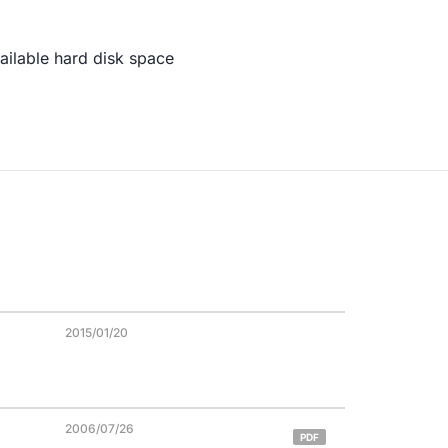
ilable hard disk space
2015/01/20
2006/07/26
PDF