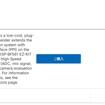
s a low-cost, plug-
tender extends the
ion system with
rface (PPI) on the
DSP-BF561 EZ-KIT
s High Speed
ご購入
(ADC, mix signal,
camera evaluation
. For information
s, see the
ools page.