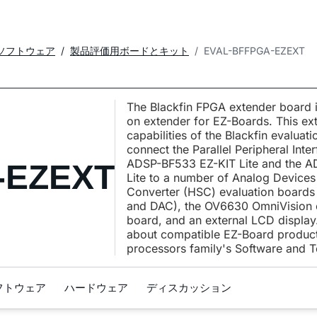
ソフトウェア
製品評価用ボードとキット
EVAL-BFFPGA-EZEXT
The Blackfin FPGA extender board i
on extender for EZ-Boards. This ex
capabilities of the Blackfin evaluat
connect the Parallel Peripheral Inte
ADSP-BF533 EZ-KIT Lite and the A
-EZEXT
Lite to a number of Analog Device
Converter (HSC) evaluation boards 
and DAC), the OV6630 OmniVision 
board, and an external LCD display
about compatible EZ-Board product
processors family's Software and T
フトウェア
ハードウェア
ディスカッション