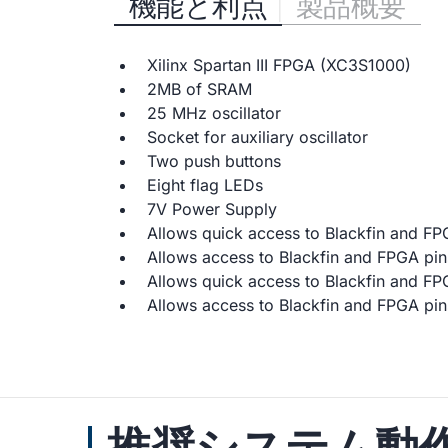
機能と利点
製品概要
Xilinx Spartan III FPGA (XC3S1000)
2MB of SRAM
25 MHz oscillator
Socket for auxiliary oscillator
Two push buttons
Eight flag LEDs
7V Power Supply
Allows quick access to Blackfin and FP
Allows access to Blackfin and FPGA pin
Allows quick access to Blackfin and FP
Allows access to Blackfin and FPGA pin
推奨システム動