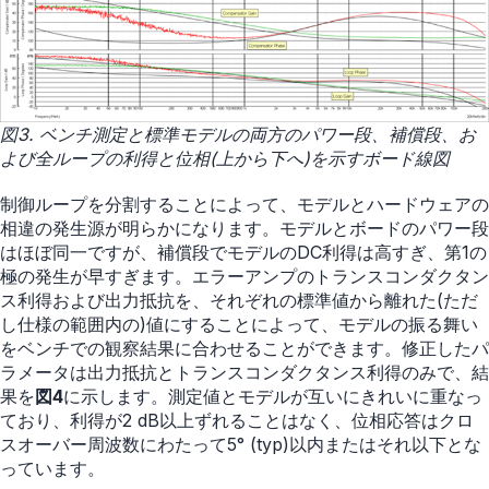
図3. ベンチ測定と標準モデルの両方のパワー段、補償段、お
よび全ループの利得と位相(上から下へ)を示すボード線図
制御ループを分割することによって、モデルとハードウェアの
相違の発生源が明らかになります。モデルとボードのパワー段
はほぼ同一ですが、補償段でモデルのDC利得は高すぎ、第1の
極の発生が早すぎます。エラーアンプのトランスコンダクタン
ス利得および出力抵抗を、それぞれの標準値から離れた(ただ
し仕様の範囲内の)値にすることによって、モデルの振る舞い
をベンチでの観察結果に合わせることができます。修正したパ
ラメータは出力抵抗とトランスコンダクタンス利得のみで、結
果を
図4
に示します。測定値とモデルが互いにきれいに重なっ
ており、利得が2 dB以上ずれることはなく、位相応答はクロ
スオーバー周波数にわたって5° (typ)以内またはそれ以下とな
っています。