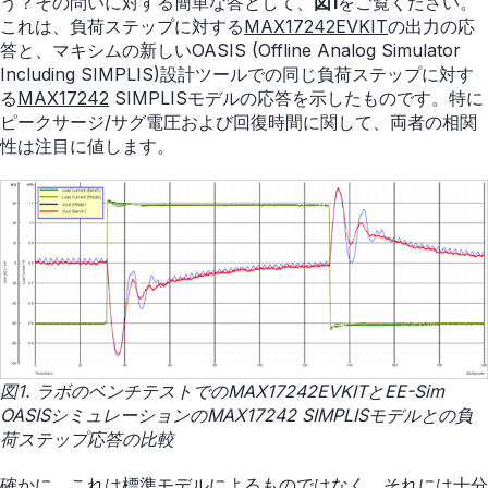
う？その問いに対する簡単な答として、
図1
をご覧ください。
これは、負荷ステップに対する
MAX17242EVKIT
の出力の応
答と、マキシムの新しいOASIS (Offline Analog Simulator
Including SIMPLIS)設計ツールでの同じ負荷ステップに対す
る
MAX17242
SIMPLISモデルの応答を示したものです。特に
ピークサージ/サグ電圧および回復時間に関して、両者の相関
性は注目に値します。
図1. ラボのベンチテストでのMAX17242EVKITとEE-Sim
OASISシミュレーションのMAX17242 SIMPLISモデルとの負
荷ステップ応答の比較
確かに、これは標準モデルによるものではなく、それには十分