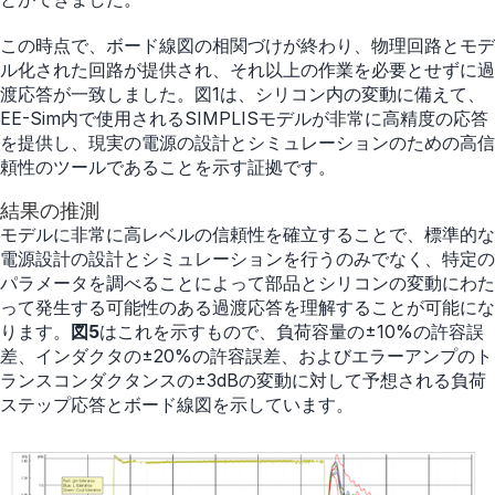
この時点で、ボード線図の相関づけが終わり、物理回路とモデ
ル化された回路が提供され、それ以上の作業を必要とせずに過
渡応答が一致しました。図1は、シリコン内の変動に備えて、
EE-Sim内で使用されるSIMPLISモデルが非常に高精度の応答
を提供し、現実の電源の設計とシミュレーションのための高信
頼性のツールであることを示す証拠です。
結果の推測
モデルに非常に高レベルの信頼性を確立することで、標準的な
電源設計の設計とシミュレーションを行うのみでなく、特定の
パラメータを調べることによって部品とシリコンの変動にわた
って発生する可能性のある過渡応答を理解することが可能にな
ります。
図5
はこれを示すもので、負荷容量の±10%の許容誤
差、インダクタの±20%の許容誤差、およびエラーアンプのト
ランスコンダクタンスの±3dBの変動に対して予想される負荷
ステップ応答とボード線図を示しています。