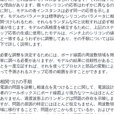
な理由があります。個々のシリコンの応答はわずかに異なるの
に対し、モデルの各インスタンスは必ず同一の応答を示しま
す。モデルのパラメータは標準的なシリコンのパラメータに相
関づけられるため、それらをランダムなICと比較すれば必ず相
違が生じます。モデルの高精度を確立するために、上記のステ
ップ応答の生成に使用したモデルは、ベンチ上のシリコンの値
と一致するようわずかに調整してあり、その手順については以
下で詳しく説明します。
必要な調整を決定するためには、ボード線図の周波数領域を簡
単に調べる必要がありますが、モデルの結果に信頼性があるこ
とを一度立証すれば、それを使ってプロセスと部品の変動によ
って予測されるステップ応答の範囲を示すことができます。
相関づけの手順
電源の問題を診断し相違点を見つけることに関して、電源設計
者のツールボックスにボード線図より強力なツールはほとんど
ありません。過渡波形上のリンギングは問題の存在を示唆しま
すが、問題の原因の特定にはほとんど役立ちません。周波数領
域に移行することで、問題がどこから生じているか、およびそ