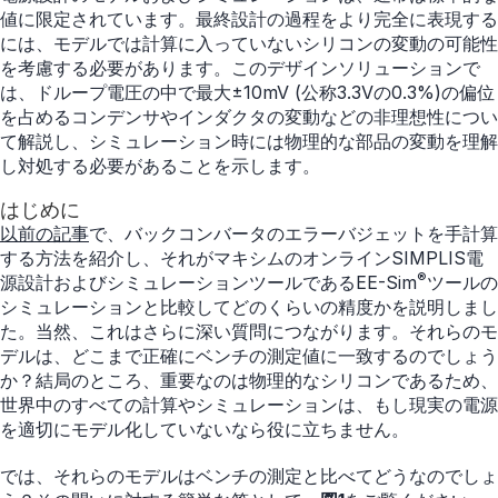
値に限定されています。最終設計の過程をより完全に表現する
には、モデルでは計算に入っていないシリコンの変動の可能性
を考慮する必要があります。このデザインソリューションで
は、ドループ電圧の中で最大±10mV (公称3.3Vの0.3%)の偏位
を占めるコンデンサやインダクタの変動などの非理想性につい
て解説し、シミュレーション時には物理的な部品の変動を理解
し対処する必要があることを示します。
はじめに
以前の記事
で、バックコンバータのエラーバジェットを手計算
する方法を紹介し、それがマキシムのオンラインSIMPLIS電
®
源設計およびシミュレーションツールであるEE-Sim
ツールの
シミュレーションと比較してどのくらいの精度かを説明しまし
た。当然、これはさらに深い質問につながります。それらのモ
デルは、どこまで正確にベンチの測定値に一致するのでしょう
か？結局のところ、重要なのは物理的なシリコンであるため、
世界中のすべての計算やシミュレーションは、もし現実の電源
を適切にモデル化していないなら役に立ちません。
では、それらのモデルはベンチの測定と比べてどうなのでしょ