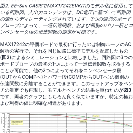
図2. EE-Sim OASISでMAX17242EVKITのモデル化に使用して
いる回路図。入出力コンデンサは、DC電圧に基づいて回路図
の値からディレーティングされています。3つの個別のボード
プローブによって、一巡伝達関数、および個別のパワー段とコ
ンペンセータ段の伝達関数の測定が可能です。
MAX17242の評価ボードで最初に行ったのは制御ループのAC
解析の実行で、それを同じ回路に標準モデルを配置したもの
(
図2
)によるシミュレーションと比較しました。回路図の3つの
ボードプローブの最初の1つによって一巡伝達関数を取得する
ことが可能で、他の2つによってそれをコンペンセータ段
(OUTからCOMPへ)とパワー段(COMPからOUTへ)の個別の
伝達関数に分離することができます。このセットアップをベン
チの測定でも再現し、モデルとベンチの結果を重ねたのが
図3
です。両者のグラフはもちろん良く似ていますが、特定の極お
よび利得の値に明確な相違があります。