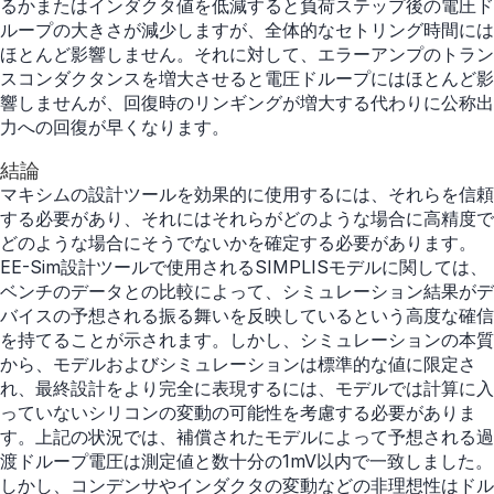
るかまたはインダクタ値を低減すると負荷ステップ後の電圧ド
ループの大きさが減少しますが、全体的なセトリング時間には
ほとんど影響しません。それに対して、エラーアンプのトラン
スコンダクタンスを増大させると電圧ドループにはほとんど影
響しませんが、回復時のリンギングが増大する代わりに公称出
力への回復が早くなります。
結論
マキシムの設計ツールを効果的に使用するには、それらを信頼
する必要があり、それにはそれらがどのような場合に高精度で
どのような場合にそうでないかを確定する必要があります。
EE-Sim設計ツールで使用されるSIMPLISモデルに関しては、
ベンチのデータとの比較によって、シミュレーション結果がデ
バイスの予想される振る舞いを反映しているという高度な確信
を持てることが示されます。しかし、シミュレーションの本質
から、モデルおよびシミュレーションは標準的な値に限定さ
れ、最終設計をより完全に表現するには、モデルでは計算に入
っていないシリコンの変動の可能性を考慮する必要がありま
す。上記の状況では、補償されたモデルによって予想される過
渡ドループ電圧は測定値と数十分の1mV以内で一致しました。
しかし、コンデンサやインダクタの変動などの非理想性はドル