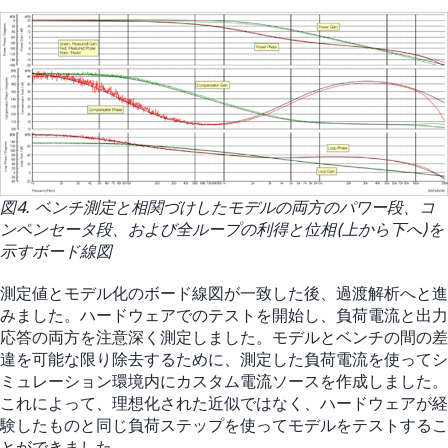
図4. ベンチ測定と相関づけしたモデルの両方のパワー段、コ
ンペンセータ段、および全ループの利得と位相(上から下へ)を
示すボード線図
測定値とモデル化のボード線図が一致した後、過渡解析へと進
みました。ハードウェアでのテストを開始し、負荷電流と出力
応答の両方を注意深く測定しました。モデルとベンチの間の差
違を可能な限り除去するために、測定した負荷電流を使ってシ
ミュレーション環境内にカスタム電流ソースを作成しました。
これによって、理想化された近似ではなく、ハードウェアが経
験したものと同じ負荷ステップを使ってモデルをテストするこ
とができました。