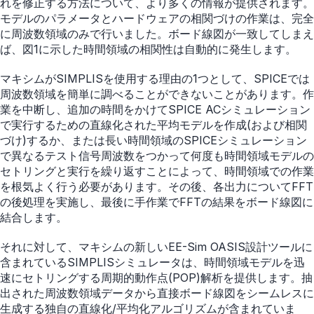
れを修正する方法について、より多くの情報が提供されます。
モデルのパラメータとハードウェアの相関づけの作業は、完全
に周波数領域のみで行いました。ボード線図が一致してしまえ
ば、図1に示した時間領域の相関性は自動的に発生します。
マキシムがSIMPLISを使用する理由の1つとして、SPICEでは
周波数領域を簡単に調べることができないことがあります。作
業を中断し、追加の時間をかけてSPICE ACシミュレーション
で実行するための直線化された平均モデルを作成(および相関
づけ)するか、または長い時間領域のSPICEシミュレーション
で異なるテスト信号周波数をつかって何度も時間領域モデルの
セトリングと実行を繰り返すことによって、時間領域での作業
を根気よく行う必要があります。その後、各出力についてFFT
の後処理を実施し、最後に手作業でFFTの結果をボード線図に
結合します。
それに対して、マキシムの新しいEE-Sim OASIS設計ツールに
含まれているSIMPLISシミュレータは、時間領域モデルを迅
速にセトリングする周期的動作点(POP)解析を提供します。抽
出された周波数領域データから直接ボード線図をシームレスに
生成する独自の直線化/平均化アルゴリズムが含まれていま