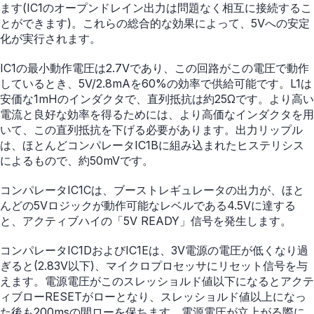
ます(IC1のオープンドレイン出力は問題なく相互に接続するこ
とができます)。これらの総合的な効果によって、5Vへの安定
化が実行されます。
IC1の最小動作電圧は2.7Vであり、この回路がこの電圧で動作
しているとき、5V/2.8mAを60%の効率で供給可能です。L1は
安価な1mHのインダクタで、直列抵抗は約25Ωです。より高い
電流と良好な効率を得るためには、より高価なインダクタを用
いて、この直列抵抗を下げる必要があります。出力リップル
は、ほとんどコンパレータIC1Bに組み込まれたヒステリシス
によるもので、約50mVです。
コンパレータIC1Cは、ブーストレギュレータの出力が、ほと
んどの5Vロジックが動作可能なレベルである4.5Vに達する
と、アクティブハイの「5V READY」信号を発生します。
コンパレータIC1DおよびIC1Eは、3V電源の電圧が低くなり過
ぎると(2.83V以下)、マイクロプロセッサにリセット信号を与
えます。電源電圧がこのスレッショルド値以下になるとアクテ
ィブローRESETがローとなり、スレッショルド値以上になっ
た後も200msの間ローを保ちます。電源電圧が立上がる際に