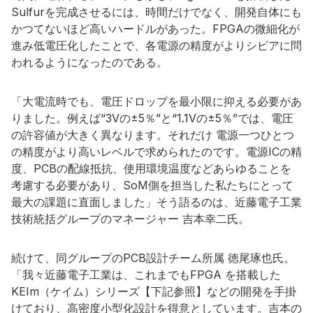
Sulfurを完成させるには、時間だけでなく、開発自体にも
かつてないほど高いハードルがあった。FPGAの微細化が
進み低電圧化したことで、各電源の精度がよりシビアに問
われるようになったのである。
「大電流時でも、電圧ドロップを最小限に抑える必要があ
りました。例えば“3Vの±5％”と“1.1Vの±5％”では、電圧
の許容値が大きく異なります。それだけ 電源一つひとつ
の精度がより高いレベルで求められたのです。電源ICの精
度、PCBの配線抵抗、使用環境温度などあらゆることを
考慮する必要があり、SoM側を担当した私たちにとって
最大の課題に直面しました」そう語るのは、近藤電子工業
技術統括グループのマネージャー 吉本幸二氏。
続けて、同グループのPCB設計チーム所属 徳尾琢也氏。
「我々近藤電子工業は、これまでもFPGA を搭載した
KEIm（ケイム）シリーズ【下記参照】などの開発を手掛
けており、高密度小型化設計を得意としています。吉本の