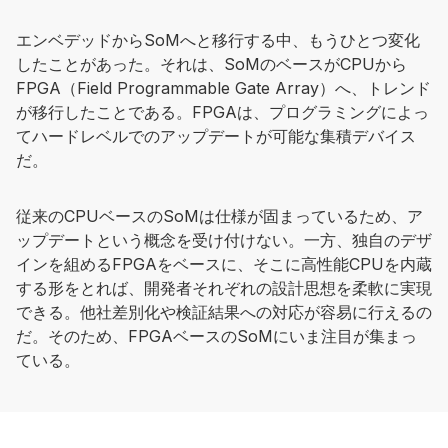
エンベデッドからSoMへと移行する中、もうひとつ変化
したことがあった。それは、SoMのベースがCPUから
FPGA（Field Programmable Gate Array）へ、トレンド
が移行したことである。FPGAは、プログラミングによっ
てハードレベルでのアップデートが可能な集積デバイス
だ。
従来のCPUベースのSoMは仕様が固まっているため、ア
ップデートという概念を受け付けない。一方、独自のデザ
インを組めるFPGAをベースに、そこに高性能CPUを内蔵
する形をとれば、開発者それぞれの設計思想を柔軟に実現
できる。他社差別化や検証結果への対応が容易に行えるの
だ。そのため、FPGAベースのSoMにいま注目が集まっ
ている。