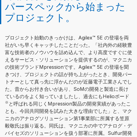
パースペックから始まった
プロジェクト。
プロジェクト始動のきっかけは、Agilex™ 5E の登場を両
社がいち早くキャッチしたことだった。「社内外の経験豊
富な技術者のノウハウを詰め込んで、より高度ですぐに使
えるサービス・ソリューションを提供するのが、マクニカ
の技術ブランドMpressionです。Agilex™ 5E の登場を聞
きつけ、プロジェクトの話が持ち上がったとき、開発パー
トナーとして真っ先に浮かんだのが近藤電子工業さんでし
た。昔からお付き合いがあり、SoMの開発と製造に長け
ているのをよく知っていましたし、過去にもHelioボード
※
と呼ばれる同じくMpression製品の開発実績があったこ
とも、今回共同開発を試みた大きな理由でした」と、マク
ニカのアナログソリューション第1事業部に所属する笠原
毅敬氏は振り返る。同氏は、マクニカの中でアナログ・デ
バイセズのソリューションを扱う部署に所属。Sulfur開発