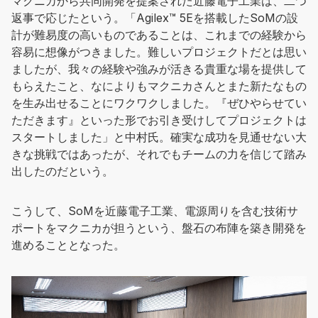
マクニカから共同開発を提案された近藤電子工業は、二つ
返事で応じたという。「Agilex™ 5Eを搭載したSoMの設
計が難易度の高いものであることは、これまでの経験から
容易に想像がつきました。難しいプロジェクトだとは思い
ましたが、我々の経験や強みが活きる貴重な場を提供して
もらえたこと、なによりもマクニカさんとまた新たなもの
を生み出せることにワクワクしました。『ぜひやらせてい
ただきます』といった形でお引き受けしてプロジェクトは
スタートしました」と中村氏。確実な成功を見通せない大
きな挑戦ではあったが、それでもチームの力を信じて踏み
出したのだという。
こうして、SoMを近藤電子工業、電源周りを含む技術サ
ポートをマクニカが担うという、盤石の布陣を築き開発を
進めることとなった。