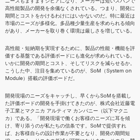
ニーズもますますシビアになり、メーカーは短いスパンで
高性能製品の開発を余儀なくされている。つまり、開発に
期間とコストをかけるわけにはいかないのだ。特に最近は
市場のニーズが多様化。多品種少量生産を求められる傾向
があり、メーカーを取り巻く環境は厳しさを増している。
高性能・短納期を実現するために、製品の性能・機能を評
価する基盤である評価ボードにも進化が求められている。
いかに開発の期間とコスト、そしてリスクを減らせるか。
こうした中、注目を集めているのが、SoM（System on
Module）搭載の評価ボードだ。
開発現場のニーズをキャッチし、早くからSoMを搭載し
た評価ボードの開発を手掛けてきたのが、株式会社近藤電
子工業とマクニカ アルティマ カンパニー（以下マクニ
カ）である。「開発現場で働くお客様のニーズに耳を傾
け、寄り添うのが私たちの信条です。SoMで提供すれ
ば、お客様自らの設計作業が不要となり、開発の期間短