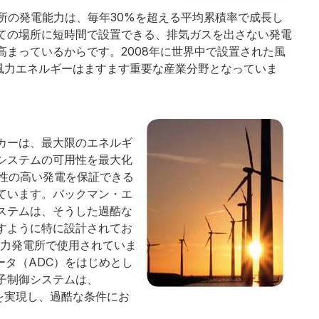
所の発電能力は、毎年30%を超える平均累積率で成長し
ての場所に短時間で設置できる、排気ガスを出さない発電
まっているからです。2008年に世界中で設置された風
、風力エネルギーはますます重要な産業分野となっていま
カーは、最大限のエネルギ
システムの可用性を最大化
頼性の高い発電を保証できる
ています。バックマン・エ
ステムは、そうした過酷な
すように特に設計されてお
る風力発電所で使用されていま
ータ（ADC）をはじめとし
子制御システムは、
率を実現し、過酷な条件にお