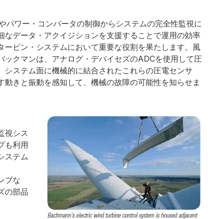
機やパワー・コンバータの制御からシステムの完全性監視に
細なデータ・アクイジションを支援することで運用の効率
タービン・システムにおいて重要な役割を果たします。風
バックマンは、アナログ・デバイセズのADCを使用して圧
。システム面に機械的に結合されたこれらの圧電センサ
す動きと振動を感知して、機械の故障の可能性を知らせま
監視シス
プも利用
システム
アンプな
ズの部品