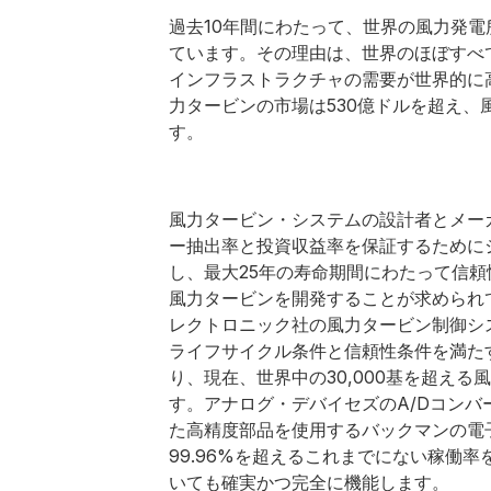
過去10年間にわたって、世界の風力発電
ています。その理由は、世界のほぼすべ
インフラストラクチャの需要が世界的に高
力タービンの市場は530億ドルを超え
す。
風力タービン・システムの設計者とメー
ー抽出率と投資収益率を保証するために
し、最大25年の寿命期間にわたって信
風力タービンを開発することが求められ
レクトロニック社の風力タービン制御シ
ライフサイクル条件と信頼性条件を満た
り、現在、世界中の30,000基を超え
す。アナログ・デバイセズのA/Dコンバ
た高精度部品を使用するバックマンの電
99.96%を超えるこれまでにない稼働
いても確実かつ完全に機能します。