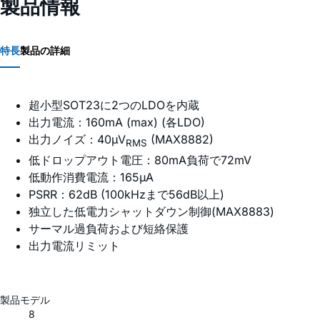
製品情報
特長
製品の詳細
超小型SOT23に2つのLDOを内蔵
出力電流：160mA (max) (各LDO)
出力ノイズ：40µV
(MAX8882)
RMS
低ドロップアウト電圧：80mA負荷で72mV
低動作消費電流：165µA
PSRR：62dB (100kHzまで56dB以上)
独立した低電力シャットダウン制御(MAX8883)
サーマル過負荷および短絡保護
出力電流リミット
製品モデル
8