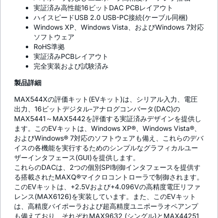
実証済み高性能16ビットDAC PCBレイアウト
ハイスピードUSB 2.0 USB-PC接続(ケーブル同梱)
Windows XP、Windows Vista、およびWindows 7対応
ソフトウェア
RoHS準拠
実証済みPCBレイアウト
完全実装および試験済み
製品詳細
MAX544Xの評価キット(EVキット)は、シリアル入力、電圧
出力、16ビットデジタル-アナログコンバータ(DAC)の
MAX5441～MAX5442を評価する実証済みデザインを提供し
ます。このEVキットは、Windows XP®、Windows Vista®、
およびWindows® 7対応のソフトウェアも備え、これらのデバ
イスの各機能を実行するためのシンプルなグラフィカルユー
ザーインタフェース(GUI)を提供します。
これらのDACは、2つの個別SPI制御インタフェースを提供す
る搭載されたMAXQ®マイクロコントローラで制御されます。
このEVキットは、+2.5Vおよび+4.096Vの高精度電圧リファ
レンス(MAX6126)を実装しています。また、このEVキット
は、高精度バイポーラおよび超高精度ユニポーラオペアンプ
も備えており、それぞれMAX9632 (シングル)とMAX44251