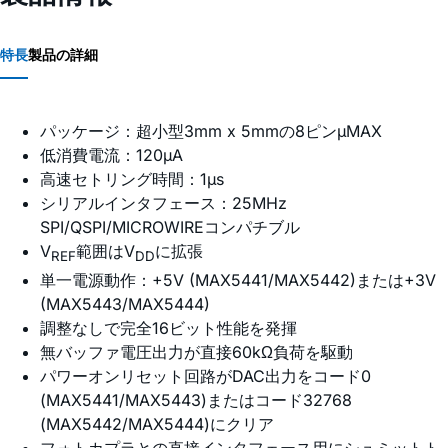
特長
製品の詳細
パッケージ：超小型3mm x 5mmの8ピンµMAX
低消費電流：120µA
高速セトリング時間：1µs
シリアルインタフェース：25MHz
SPI/QSPI/MICROWIREコンパチブル
V
範囲はV
に拡張
REF
DD
単一電源動作：+5V (MAX5441/MAX5442)または+3V
(MAX5443/MAX5444)
調整なしで完全16ビット性能を発揮
無バッファ電圧出力が直接60kΩ負荷を駆動
パワーオンリセット回路がDAC出力をコード0
(MAX5441/MAX5443)またはコード32768
(MAX5442/MAX5444)にクリア