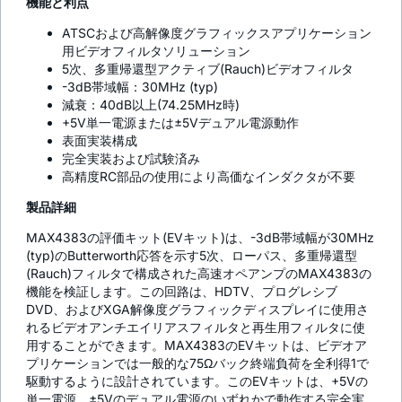
機能と利点
ATSCおよび高解像度グラフィックスアプリケーション
用ビデオフィルタソリューション
5次、多重帰還型アクティブ(Rauch)ビデオフィルタ
-3dB帯域幅：30MHz (typ)
減衰：40dB以上(74.25MHz時)
+5V単一電源または±5Vデュアル電源動作
表面実装構成
完全実装および試験済み
高精度RC部品の使用により高価なインダクタが不要
製品詳細
MAX4383の評価キット(EVキット)は、-3dB帯域幅が30MHz
(typ)のButterworth応答を示す5次、ローパス、多重帰還型
(Rauch)フィルタで構成された高速オペアンプのMAX4383の
機能を検証します。この回路は、HDTV、プログレシブ
DVD、およびXGA解像度グラフィックディスプレイに使用さ
れるビデオアンチエイリアスフィルタと再生用フィルタに使
用することができます。MAX4383のEVキットは、ビデオア
プリケーションでは一般的な75Ωバック終端負荷を全利得1で
駆動するように設計されています。このEVキットは、+5Vの
単一電源、±5Vのデュアル電源のいずれかで動作する完全実