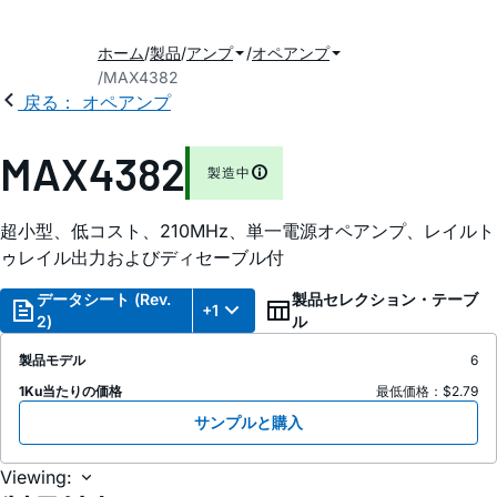
ホーム
製品
アンプ
オペアンプ
MAX4382
戻る： オペアンプ
MAX4382
製造中
超小型、低コスト、210MHz、単一電源オペアンプ、レイルト
ゥレイル出力およびディセーブル付
データシート (Rev.
製品セレクション・テーブ
+1
2)
ル
製品モデル
6
1Ku当たりの価格
最低価格：$2.79
サンプルと購入
Viewing: