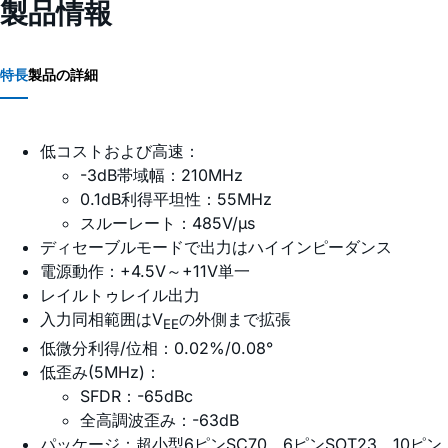
製品情報
特長
製品の詳細
低コストおよび高速：
-3dB帯域幅：210MHz
0.1dB利得平坦性：55MHz
スルーレート：485V/µs
ディセーブルモードで出力はハイインピーダンス
電源動作：+4.5V～+11V単一
レイルトゥレイル出力
入力同相範囲はV
の外側まで拡張
EE
低微分利得/位相：0.02%/0.08°
低歪み(5MHz)：
SFDR：-65dBc
全高調波歪み：-63dB
パッケージ：超小型6ピンSC70、6ピンSOT23、10ピン