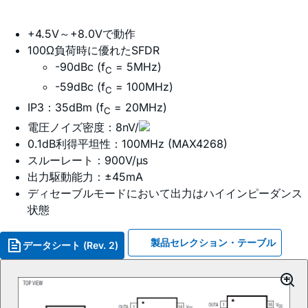
+4.5V～+8.0Vで動作
100Ω負荷時に優れたSFDR
-90dBc (f
= 5MHz)
C
-59dBc (f
= 100MHz)
C
IP3：35dBm (f
= 20MHz)
C
電圧ノイズ密度：8nV/
0.1dB利得平坦性：100MHz (MAX4268)
スルーレート：900V/µs
出力駆動能力：±45mA
ディセーブルモードにおいて出力はハイインピーダンス
状態
製品セレクション・テーブル
データシート (Rev. 2)