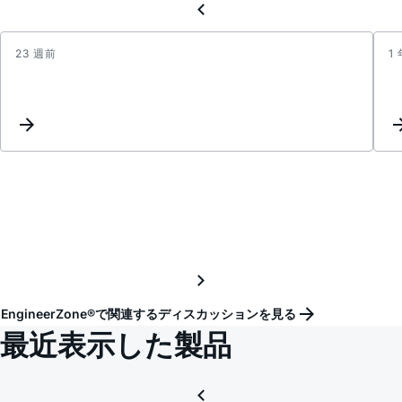
23 週前
1
Skew
betw
outpu
chann
of
the
last
stage
in
a
multi-
stage
EngineerZone®で関連するディスカッションを見る
casca
最近表示した製品
LTC6
syst
using
EZSy