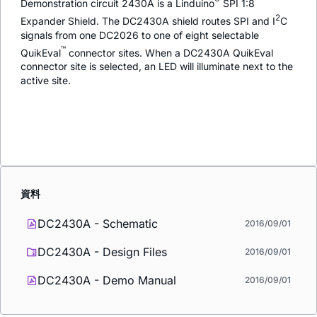
®
Demonstration circuit 2430A is a Linduino
SPI 1:8
2
Expander Shield. The DC2430A shield routes SPI and I
C
signals from one DC2026 to one of eight selectable
™
QuikEval
connector sites. When a DC2430A QuikEval
connector site is selected, an LED will illuminate next to the
active site.
資料
DC2430A - Schematic
2016/09/01
DC2430A - Design Files
2016/09/01
DC2430A - Demo Manual
2016/09/01