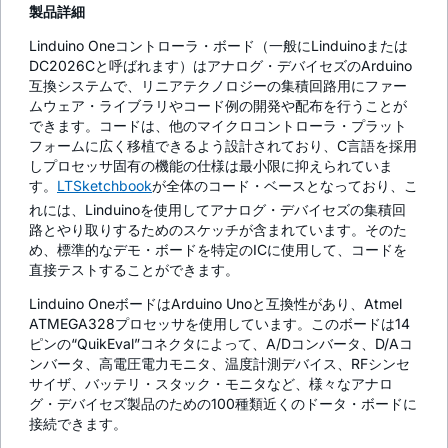
製品詳細
Linduino Oneコントローラ・ボード（一般にLinduinoまたは
DC2026Cと呼ばれます）はアナログ・デバイセズのArduino
互換システムで、リニアテクノロジーの集積回路用にファー
ムウェア・ライブラリやコード例の開発や配布を行うことが
できます。コードは、他のマイクロコントローラ・プラット
フォームに広く移植できるよう設計されており、C言語を採用
しプロセッサ固有の機能の仕様は最小限に抑えられていま
す。
LTSketchbook
が全体のコード・ベースとなっており、こ
れには、Linduinoを使用してアナログ・デバイセズの集積回
路とやり取りするためのスケッチが含まれています。そのた
め、標準的なデモ・ボードを特定のICに使用して、コードを
直接テストすることができます。
Linduino OneボードはArduino Unoと互換性があり、Atmel
ATMEGA328プロセッサを使用しています。このボードは14
ピンの“QuikEval”コネクタによって、A/Dコンバータ、D/Aコ
ンバータ、高電圧電力モニタ、温度計測デバイス、RFシンセ
サイザ、バッテリ・スタック・モニタなど、様々なアナロ
グ・デバイセズ製品のための100種類近くのドータ・ボードに
接続できます。