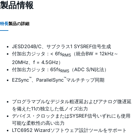
製品情報
特長
製品の詳細
JESD204B/C、サブクラス1 SYSREF信号生成
付加出力ジッタ：< 6fs
（統合BW = 12kHz～
RMS
20MHz、f = 4.5GHz）
付加出力ジッタ：65fs
（ADC S/N比法）
RMS
™
™
EZSync
、ParallelSync
マルチチップ同期
プログラマブルなデジタル粗遅延およびアナログ微遅延
を備えた11の独立した低ノイズ出力
デバイス・クロックまたはSYSREF信号いずれにも使用
可能な柔軟性の高い出力
LTC6952 Wizardソフトウェア設計ツールをサポート