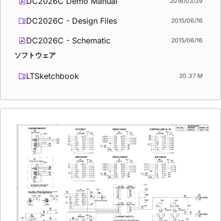
DC2026C Demo Manual
2016/03/29
DC2026C - Design Files
2015/06/16
DC2026C - Schematic
2015/06/16
ソフトウェア
LTSketchbook
20.37 M