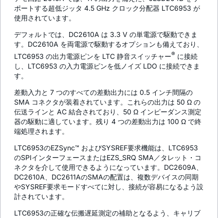
ポートする超低ジッタ 4.5 GHz クロック分配器 LTC6953 が
使用されています。
デフォルトでは、DC2610A は 3.3 V の単電源で駆動できま
す。DC2610A を両電源で駆動するオプションも備えており、
®
LTC6953 の出力電源ピンを LTC 静音スイッチャー
に接続
し、LTC6953 の入力電源ピンを低ノイズ LDO に接続できま
す。
差動入力と 7 つのすべての差動出力には 0.5 インチ間隔の
SMA コネクタが装着されています。これらの出力は 50 Ω の
伝送ラインと AC 結合されており、50 Ω インピーダンス測定
器の駆動に適しています。残り 4 つの差動出力は 100 Ω で終
端処理されます。
LTC6953のEZSync™ およびSYSREF要求機能は、LTC6953
のSPIインターフェースまたはEZS_SRQ SMA／タレット・コ
ネクタを介して使用できるようになっています。DC2609A、
DC2610A、DC2611AのSMAの配置は、複数デバイスの同期
やSYSREF要求モードすべてに対し、接続が容易になるよう設
計されています。
LTC6953の正確な伝搬遅延測定の補助となるよう、キャリブ