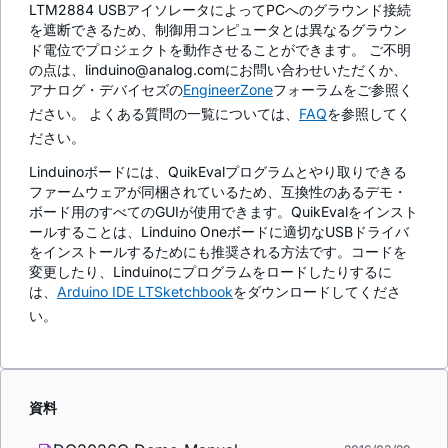
LTM2884 USBアイソレータによってPCへのグラウンド接続
を遮断できるため、制御用コンピュータとは異なるグラウン
ド電位でプロジェクトを動作させることができます。 ご不明
の点は、linduino@analog.comにお問い合わせいただくか、
アナログ・デバイセズの
EngineerZone
フォーラムをご参照く
ださい。 よくある質問の一覧については、
FAQ
を参照してく
ださい。
Linduinoボードには、QuikEvalプログラムとやり取りできる
ファームウェアが同梱されているため、互換性のあるデモ・
ボード用のすべてのGUIが使用できます。QuikEvalをインスト
ールすることは、Linduino Oneボードに適切なUSBドライバ
をインストールするためにも推奨される方法です。コードを
変更したり、Linduinoにプログラムをロードしたりするに
は、
Arduino IDE LTSketchbook
をダウンロードしてくださ
い。
資料