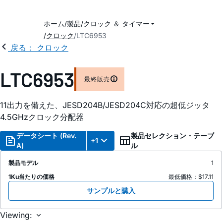
ホーム
製品
クロック ＆ タイマー
クロック
LTC6953
戻る： クロック
LTC6953
最終販売
11出力を備えた、JESD204B/JESD204C対応の超低ジッタ
4.5GHzクロック分配器
データシート (Rev.
製品セレクション・テーブ
+1
A)
ル
製品モデル
1
1Ku当たりの価格
最低価格：$17.11
サンプルと購入
Viewing: