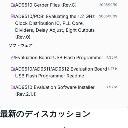
AD9510 Gerber Files (Rev.C)
2005/10/19
AD9510/PCB: Evaluating the 1.2 GHz
2005/10/19
Clock Distribution IC, PLL Core,
Dividers, Delay Adjust, Eight Outputs
(Rev.0)
ソフトウェア
Evaluation Board USB Flash Programmer
7.35 M
AD9510/AD9511/AD9512 Evaluation Board
1.27 K
USB Flash Programmer Readme
AD9510 Evaluation Software Installer
3.97 M
(Rev.2.1.1)
最新のディスカッション