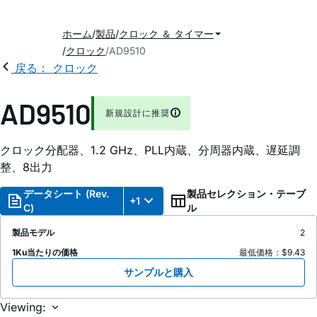
ホーム
製品
クロック ＆ タイマー
クロック
AD9510
戻る： クロック
AD9510
新規設計に推奨
クロック分配器、1.2 GHz、PLL内蔵、分周器内蔵、遅延調
整、8出力
データシート (Rev.
製品セレクション・テーブ
+1
C)
ル
製品モデル
2
1Ku当たりの価格
最低価格：$9.43
サンプルと購入
Viewing: