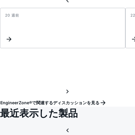
20 週前
2
Evalu
Softw
for
Wind
11
EngineerZone®で関連するディスカッションを見る
最近表示した製品