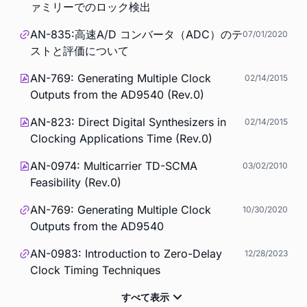
ァミリーでのロック検出
AN-835:高速A/D コンバータ（ADC）のテ
07/01/2020
ストと評価について
AN-769: Generating Multiple Clock
02/14/2015
Outputs from the AD9540 (Rev.0)
AN-823: Direct Digital Synthesizers in
02/14/2015
Clocking Applications Time (Rev.0)
AN-0974: Multicarrier TD-SCMA
03/02/2010
Feasibility (Rev.0)
AN-769: Generating Multiple Clock
10/30/2020
Outputs from the AD9540
AN-0983: Introduction to Zero-Delay
12/28/2023
Clock Timing Techniques