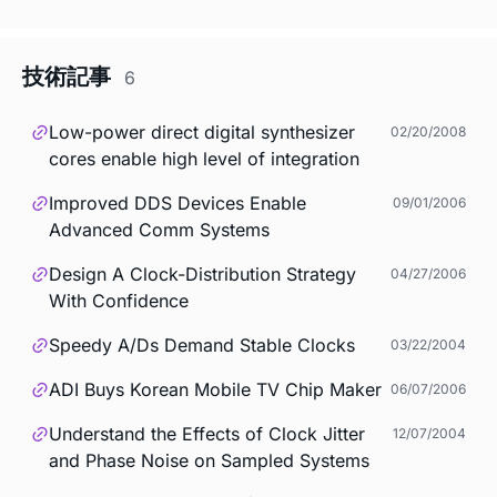
技術記事
6
Low-power direct digital synthesizer
02/20/2008
cores enable high level of integration
Improved DDS Devices Enable
09/01/2006
Advanced Comm Systems
Design A Clock-Distribution Strategy
04/27/2006
With Confidence
Speedy A/Ds Demand Stable Clocks
03/22/2004
ADI Buys Korean Mobile TV Chip Maker
06/07/2006
Understand the Effects of Clock Jitter
12/07/2004
and Phase Noise on Sampled Systems