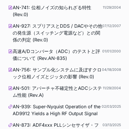
AN-741: 位相ノイズの知られざる特性
11/29/2004
(Rev.0)
AN-927: スプリアスとDDS / DACやその他
07/12/2007
の発生源（スイッチング電源など）との関
係の判定 (Rev.0)
高速A/Dコンバータ（ADC）のテストと評
01/01/2000
価について (Rev.AN-835)
AN-756: サンプル化システムに及ぼすクロ
04/18/2008
ック位相ノイズとジッタの影響 (Rev.0)
AN-501: アパーチャ不確定性とADCシステ
11/29/2004
ム性能 (Rev.A)
AN-939: Super-Nyquist Operation of the
02/03/2025
AD9912 Yields a High RF Output Signal
AN-873: ADF4xxx PLLシンセサイザ・フ
03/13/2025