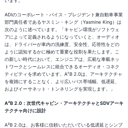
います。
ADIのコーポレート・バイス・プレジデント兼自動車事業
部門責任者であるヤスミン・キング（Yasmine King）は
次のように述べています。「キャビン環境がソフトウェ
アによって定義されるようになっていくと、オーディオ
は、ドライバーが車内の洗練度、安全性、応答性をどの
ように認知するかに極めて重要な役割を果たします。こ
の新しい時代において、エンジニアは、広範な車載ネッ
トワークとシームレスに統合できるオーディオ・コネク
ティビティを求めています。A
B 2.0は、アーキテクチャ
²
を複雑にすることなく、より広いバス帯域幅、低遅延、
およびイーサネット・トンネリングを実現します。」
A²B 2.0：次世代キャビン・アーキテクチャとSDVアーキ
テクチャ向けに設計
A²B 2.0は、お客様に信頼いただいている低遅延とシンプ