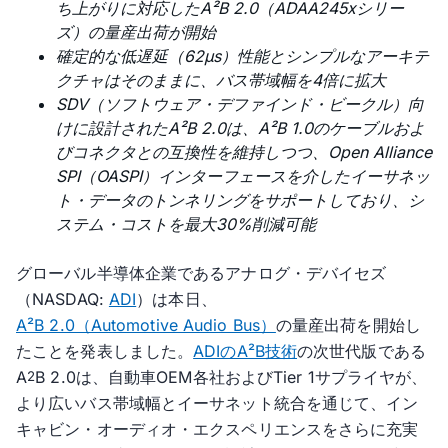
ち上がりに対応したA²B 2.0（ADAA245xシリー
ズ）の量産出荷が開始
確定的な低遅延（62µs）性能とシンプルなアーキテ
クチャはそのままに、バス帯域幅を4倍に拡大
SDV（ソフトウェア・デファインド・ビークル）向
けに設計されたA²B 2.0は、A²B 1.0のケーブルおよ
びコネクタとの互換性を維持しつつ、Open Alliance
SPI（OASPI）インターフェースを介したイーサネッ
ト・データのトンネリングをサポートしており、シ
ステム・コストを最大30%削減可能
グローバル半導体企業であるアナログ・デバイセズ
（NASDAQ:
ADI
）は本日、
A²B 2.0（Automotive Audio Bus）
の量産出荷を開始し
たことを発表しました。
ADIのA²B技術
の次世代版である
A
B 2.0は、自動車OEM各社およびTier 1サプライヤが、
2
より広いバス帯域幅とイーサネット統合を通じて、イン
キャビン・オーディオ・エクスペリエンスをさらに充実