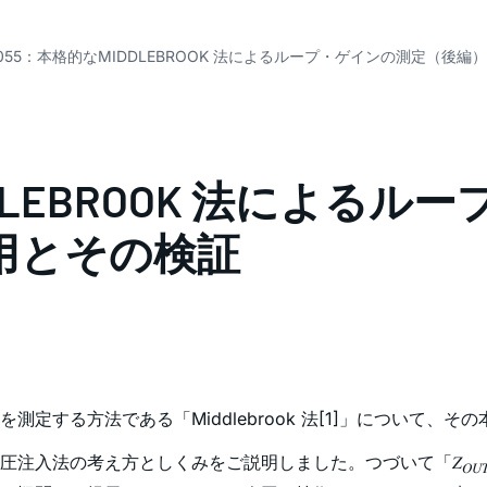
-055：本格的なMIDDLEBROOK 法によるループ・ゲインの測定（後編）M
DDLEBROOK 法による
の適用とその検証
定する方法である「Middlebrook 法[1]」について、
圧注入法の考え方としくみをご説明しました。つづいて「𝑍
𝑂𝑈