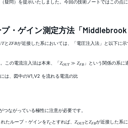
（疑問）を提示いたしました。今回の技術ノートではこの点に
ゲイン測定方法「Middlebrook
𝑈𝑇と𝑍𝐹𝐵が近接した系においては、「電圧注入法」と
です。この電流注入法は本来、「𝑍
≫ 𝑍
」という関係の系に
𝑂𝑈𝑇
𝐹𝐵
は、図中のV1,V2 を流れる電流の比
V2 がつながっている極性に注意が必要です。
れたループ・ゲインを𝑇
とすれば、𝑍
と𝑍
が近接した系に
𝐶
𝑂𝑈𝑇
𝐹𝐵