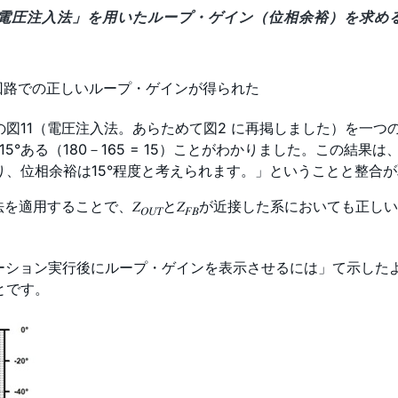
示した「電圧注入法」を用いたループ・ゲイン（位相余裕）を求める
増幅回路での正しいループ・ゲインが得られた
の図11（電圧注入法。あらためて図2 に再掲しました）を一
ある（180－165 = 15）ことがわかりました。この結果は、ひ
あり、位相余裕は15°程度と考えられます。」ということと整合
法を適用することで、𝑍
と𝑍
が近接した系においても正しい
𝑂𝑈𝑇
𝐹𝐵
レーション実行後にループ・ゲインを表示させるには」て示したよう
うことです。