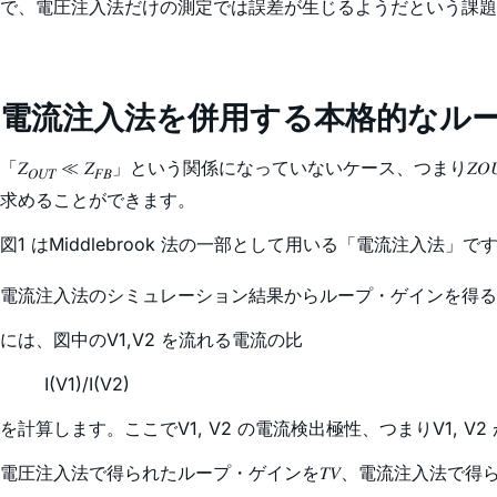
で、電圧注入法だけの測定では誤差が生じるようだという課題
電流注入法を併用する本格的なループ・
「𝑍
≪ 𝑍
」という関係になっていないケース、つまり𝑍𝑂
𝑂𝑈𝑇
𝐹𝐵
求めることができます。
図1 はMiddlebrook 法の一部として用いる「電流注入法」
電流注入法のシミュレーション結果からループ・ゲインを得るに
には、図中のV1,V2 を流れる電流の比
I(V1)/I(V2)
を計算します。ここでV1, V2 の電流検出極性、つまりV1, 
電圧注入法で得られたループ・ゲインを𝑇𝑉、電流注入法で得ら