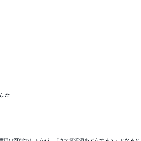
した
ば実現は可能でしょうが、「さて電流源をどうする？」となると