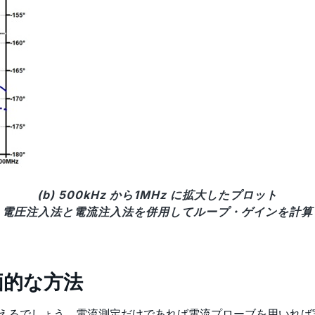
(b) 500kHz から1MHz に拡大したプロット
3 電圧注入法と電流注入法を併用してループ・ゲインを計算
価的な方法
いえるでしょう。電流測定だけであれば電流プローブを用いれ