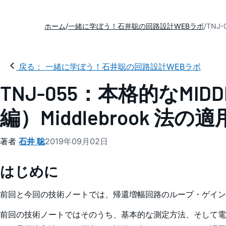
ホーム
一緒に学ぼう！石井聡の回路設計WEBラボ
TNJ
戻る： 一緒に学ぼう！石井聡の回路設計WEBラボ
TNJ-055：本格的なMI
編）Middlebrook 法
著者
石井 聡
2019年09月02日
はじめに
前回と今回の技術ノートでは、帰還増幅回路のループ・ゲインを測
前回の技術ノートではそのうち、基本的な測定方法、そして電