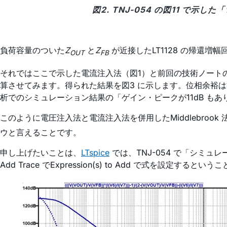
図2. TNJ-054 の図11 で
負荷容量のついた
Z
と
Z
が近接したLT1128 の帰還
OUT
FB
それではここで示した電流注入法（図1）と前回の技術ノート
算させてみます。得られた結果を図3 に示します。位相余裕は15°
析でのシミュレーション結果の「ゲイン・ピークが11dB も
このように電圧注入法と電流注入法を併用したMiddlebrook 
ウと言えることです。
申し上げたいことは、
LTspice
では、TNJ-054 で「シミュ
Add Trace でExpression(s) to Add で式を設定するとい