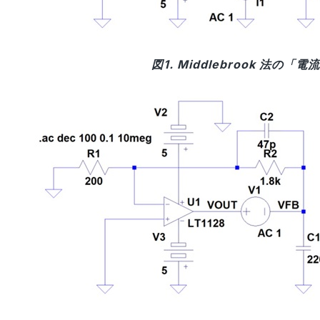
図1. Middlebrook 