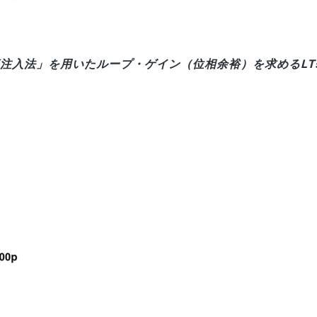
法の「電流注入法」を用いたループ・ゲイン（位相余裕）を求めるLT