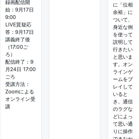
録画配信開
に「位相
始：9月17日
余裕」に
9:00
ついて、
LIVE質疑応
身近な例
答：9月17日
を使って
講義終了後
説明して
（17:00ご
行きたい
ろ）
と思いま
配信終了：9
す。オン
月24日 17:00
ラインゲ
ごろ
ームをプ
受講方法：
レイして
Zoomによる
いると
オンライン受
き、通信
講
のラグな
どによっ
て思い通
りに操作
できなか