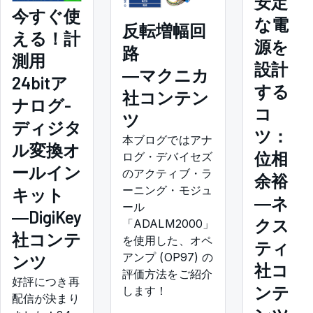
安定
今すぐ使
な電
反転増幅回
える！計
源を
路
測用
設計
―マクニカ
24bitア
する
社コンテン
ナログ-
コ
ツ
ディジタ
ツ：
本ブログではアナ
ル変換オ
位相
ログ・デバイセズ
ールイン
のアクティブ・ラ
余裕
ーニング・モジュ
キット
―ネ
ール
―DigiKey
クス
「ADALM2000」
社コンテ
を使用した、オペ
ティ
アンプ (OP97) の
ンツ
社コ
評価方法をご紹介
好評につき再
ンテ
します！
配信が決まり