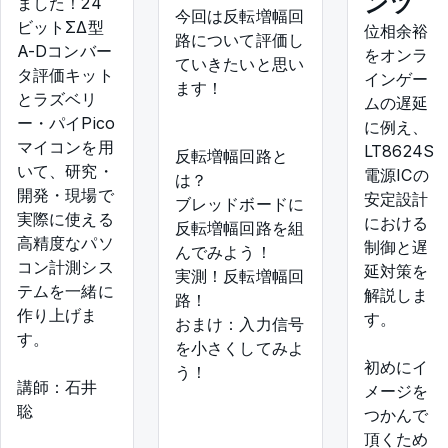
ンツ
ました！24
今回は反転増幅回
ビットΣΔ型
位相余裕
路について評価し
A-Dコンバー
をオンラ
ていきたいと思い
タ評価キット
インゲー
ます！
とラズベリ
ムの遅延
ー・パイPico
に例え、
マイコンを用
LT8624S
反転増幅回路と
いて、研究・
電源ICの
は？
開発・現場で
安定設計
ブレッドボードに
実際に使える
における
反転増幅回路を組
高精度なパソ
制御と遅
んでみよう！
コン計測シス
延対策を
実測！反転増幅回
テムを一緒に
解説しま
路！
作り上げま
す。
おまけ：入力信号
す。
を小さくしてみよ
初めにイ
う！
講師：石井
メージを
聡
つかんで
頂くため