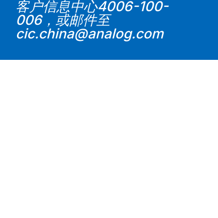
a
客户信息中心4006-100-
006，或邮件至
cic.china@analog.com
y
V
i
d